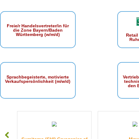
Freie/r Handelsvertreter/in für
die Zone Bayern/Baden
Württemberg (w/m/d)
Retai
Ruhr
Sprachbegeisterte, motivierte
Vertrie
Verkaufspersönlichkeit (m/w/d)
techni
den 