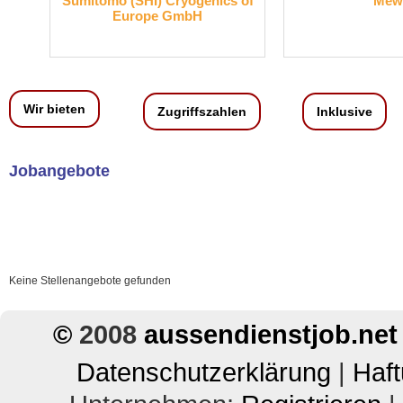
H
Sumitomo (SHI) Cryogenics of
Mew
Europe GmbH
Wir bieten
Zugriffszahlen
Inklusive
Jobangebote
Keine Stellenangebote gefunden
©
2008
aussendienstjob.net
Datenschutzerklärung
|
Haf