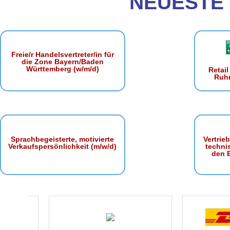
NEUESTE
Freie/r Handelsvertreter/in für
die Zone Bayern/Baden
Württemberg (w/m/d)
Retai
Ruhr
Sprachbegeisterte, motivierte
Vertrie
Verkaufspersönlichkeit (m/w/d)
techni
den 