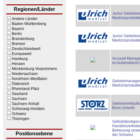
Regionen/Länder
Junior Gebietsm
Medizinprodukte
Andere Länder
Baden-Württemberg
Bayern
Berlin
Junior Gebietsm
Brandenburg
Medizinprodukte
Bremen
Deutschlandweit
Europaweit
Account Manager
Hamburg
im Außendienst
Hessen
Mecklenburg-Vorpommern
Niedersachsen
Nordrhein-Westfalen
Gebietsmanager
Österreich
Medizinprodukte
Rheinland-Pfalz
Saarland
Sachsen
Gebietsverkaufsl
Sachsen-Anhalt
Bonn (m/w/d)
Schleswig-Holstein
Schweiz
Thüringen
Selbstständigen
Handelsvertreter
Betreuung unse
Positionsebene
der Schweiz