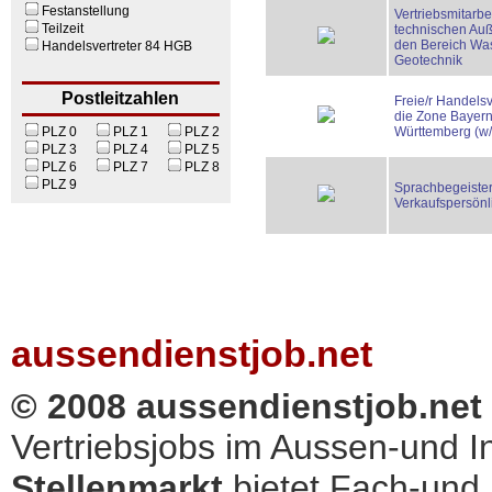
Festanstellung
Vertriebsmitarbe
Teilzeit
technischen Auß
den Bereich Wa
Handelsvertreter 84 HGB
Geotechnik
Postleitzahlen
Freie/r Handelsve
die Zone Bayer
PLZ 0
PLZ 1
PLZ 2
Württemberg (w
PLZ 3
PLZ 4
PLZ 5
PLZ 6
PLZ 7
PLZ 8
PLZ 9
Sprachbegeistert
Verkaufspersönli
aussendienstjob.net
© 2008 aussendienstjob.net
Vertriebsjobs im Aussen-und 
Stellenmarkt
bietet Fach-und 