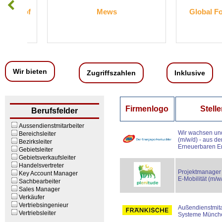
 of
Mews
Global Forwar
Wir bieten
Zugriffszahlen
Inklusive
Firmenlogo
Stelle
Berufsfelder
Aussendienstmitarbeiter
Wir wachsen un
Bereichsleiter
(m/w/d) - aus de
Bezirksleiter
Erneuerbaren E
Gebietsleiter
Gebietsverkaufsleiter
Handelsvertreter
Projektmanager 
Key Account Manager
E‑Mobilität (m/w
Sachbearbeiter
Sales Manager
Verkäufer
Vertriebsingenieur
Außendienstmita
Vertriebsleiter
Systeme Münche